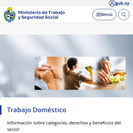
gub.uy
Ministerio de Trabajo
Abrir
Desplegar
Menú
y Seguridad Social
busc
Página
principal
Trabajo Doméstico
Información sobre categorías, derechos y beneficios del
sector.